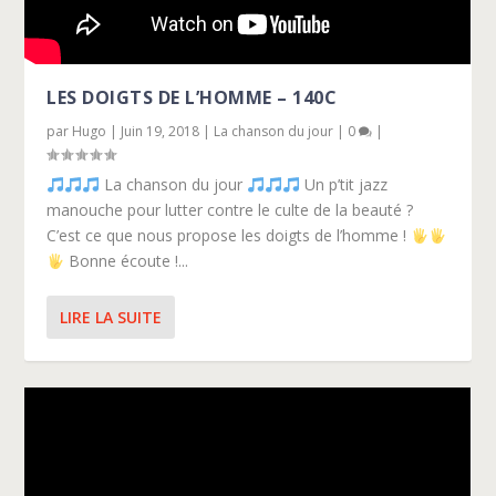
LES DOIGTS DE L’HOMME – 140C
par
Hugo
|
Juin 19, 2018
|
La chanson du jour
|
0
|
La chanson du jour
Un p’tit jazz
manouche pour lutter contre le culte de la beauté ?
C’est ce que nous propose les doigts de l’homme !
Bonne écoute !...
LIRE LA SUITE