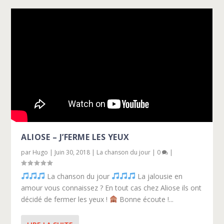
ALIOSE – J’FERME LES YEUX
par
Hugo
|
Juin 30, 2018
|
La chanson du jour
|
0
|
La chanson du jour
La jalousie en
amour vous connaissez ? En tout cas chez Aliose ils ont
décidé de fermer les yeux !
Bonne écoute !...