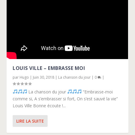
LOUIS VILLE – EMBRASSE MOI
par
Hugo
|
Juin 30, 2018
|
La chanson du jour
|
0
|
La chanson du jour
“Embrasse-moi
comme si, A s’embrasser si fort, On s’est sauvé la vie”
Louis Ville Bonne écoute !...
LIRE LA SUITE