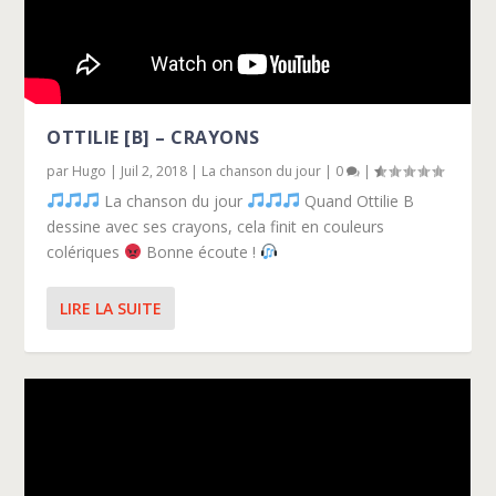
OTTILIE [B] – CRAYONS
par
Hugo
|
Juil 2, 2018
|
La chanson du jour
|
0
|
La chanson du jour
Quand Ottilie B
dessine avec ses crayons, cela finit en couleurs
colériques
Bonne écoute !
LIRE LA SUITE