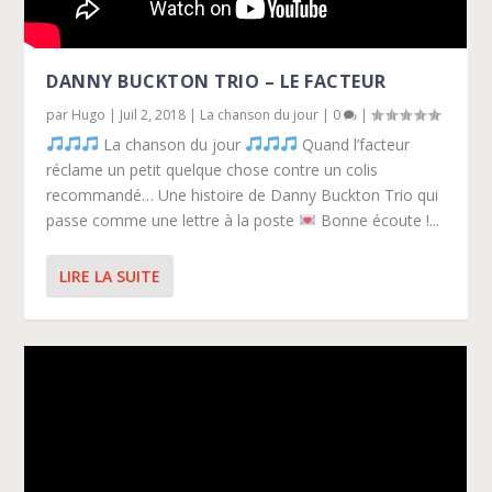
DANNY BUCKTON TRIO – LE FACTEUR
par
Hugo
|
Juil 2, 2018
|
La chanson du jour
|
0
|
La chanson du jour
Quand l’facteur
réclame un petit quelque chose contre un colis
recommandé… Une histoire de Danny Buckton Trio qui
passe comme une lettre à la poste
Bonne écoute !...
LIRE LA SUITE