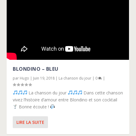
BLONDINO – BLEU
par
Hugo
|
Juin 19, 2018
|
La chanson du jour
|
0
|
La chanson du jour
Dans cette chanson
vivez l’histoire d’amour entre Blondino et son cocktail
Bonne écoute !
LIRE LA SUITE