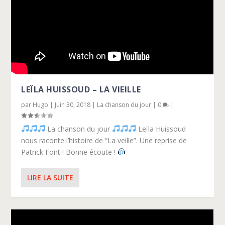
LEÏLA HUISSOUD – LA VIEILLE
par
Hugo
|
Juin 30, 2018
|
La chanson du jour
|
0
|
La chanson du jour
Leïla Huissoud
nous raconte l’histoire de “La veille”. Une reprise de
Patrick Font ! Bonne écoute !
LIRE LA SUITE