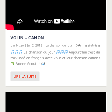
VOLIN – CANON
par
Hugo
|
Juil 2, 2018
|
La chanson du jour
|
0
|
La chanson du jour
Aujourd’hui c’est du
rock indé en français avec Volin et leur chanson canon !
Bonne écoute !
LIRE LA SUITE