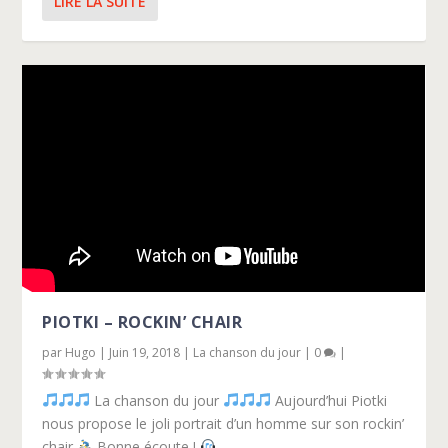
LIRE LA SUITE
PIOTKI – ROCKIN’ CHAIR
par
Hugo
|
Juin 19, 2018
|
La chanson du jour
|
0
|
La chanson du jour
Aujourd’hui Piotki
nous propose le joli portrait d’un homme sur son rockin’
chair
‍ Bonne écoute !