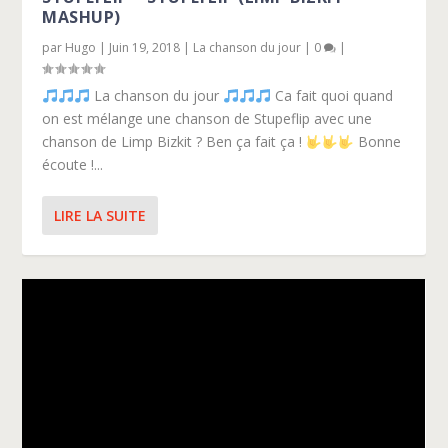
MASHUP)
par
Hugo
|
Juin 19, 2018
|
La chanson du jour
|
0
|
La chanson du jour
Ca fait quoi quand
on est mélange une chanson de Stupeflip avec une
chanson de Limp Bizkit ? Ben ça fait ça !
Bonne
écoute !...
LIRE LA SUITE