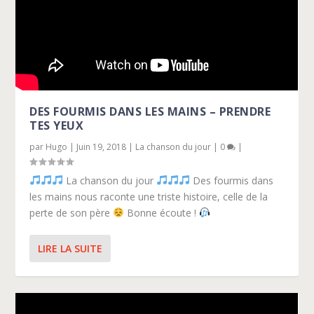
DES FOURMIS DANS LES MAINS – PRENDRE
TES YEUX
par
Hugo
|
Juin 19, 2018
|
La chanson du jour
|
0
|
La chanson du jour
Des fourmis dans
les mains nous raconte une triste histoire, celle de la
perte de son père
Bonne écoute !
LIRE LA SUITE