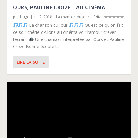
OURS, PAULINE CROZE – AU CINÉMA
par
Hugo
|
Juil 2, 2018
|
La chanson du jour
|
0
|
La chanson du jour
Qu’est-ce qu’on fait
ce soir chérie ? Allons au cinéma voir l’amour crever
l’écran !
Une chanson interprétée par Ours et Pauline
Croze Bonne écoute !...
LIRE LA SUITE