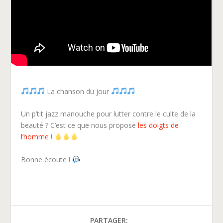
La chanson du jour
Un p’tit jazz manouche pour lutter contre le culte de la
beauté ? C’est ce que nous propose
les doigts de
l’homme
!
Bonne écoute !
PARTAGER: