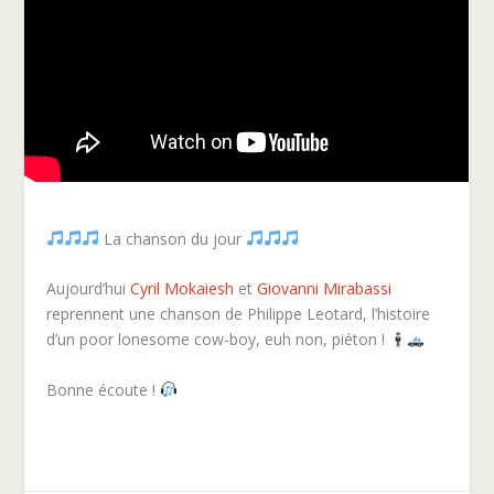
La chanson du jour
Aujourd’hui
Cyril Mokaiesh
et
Giovanni Mirabassi
reprennent une chanson de Philippe Leotard, l’histoire
d’un poor lonesome cow-boy, euh non, piéton !
Bonne écoute !