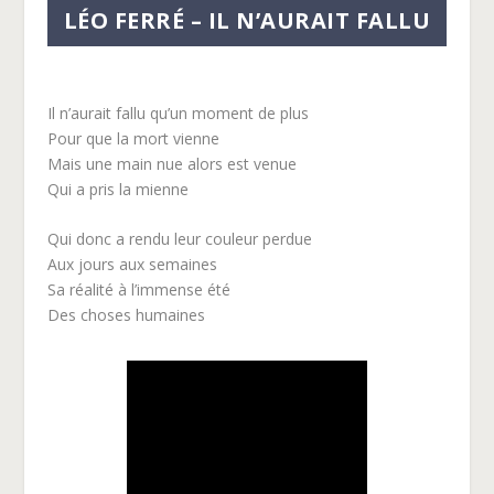
LÉO FERRÉ – IL N’AURAIT FALLU
Il n’aurait fallu qu’un moment de plus
Pour que la mort vienne
Mais une main nue alors est venue
Qui a pris la mienne
Qui donc a rendu leur couleur perdue
Aux jours aux semaines
Sa réalité à l’immense été
Des choses humaines